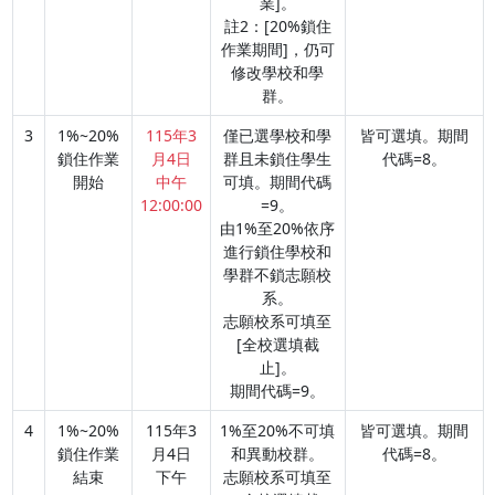
業]。
註2：[20%鎖住
作業期間]，仍可
修改學校和學
群。
3
1%~20%
115年3
僅已選學校和學
皆可選填。期間
鎖住作業
月4日
群且未鎖住學生
代碼=8。
開始
中午
可填。期間代碼
12:00:00
=9。
由1%至20%依序
進行鎖住學校和
學群不鎖志願校
系。
志願校系可填至
[全校選填截
止]。
期間代碼=9。
4
1%~20%
115年3
1%至20%不可填
皆可選填。期間
鎖住作業
月4日
和異動校群。
代碼=8。
結束
下午
志願校系可填至