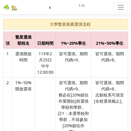
1.12
☘ 🏡
x
大學繁星推薦選填流程
繁星選填
項
期程名
日期時間
1%~20%學生
21%~50%學生
1
選填開放
115年2
皆可選填。期間
皆可選填。期間
時間
月25日
代碼=9。
代碼=8。
中午
12:00:00
2
1%~50%
皆可選填。期間
皆可選填。期間
開放選填
代碼=9。
代碼=8。
務必在[20%鎖住
志願校系可填至
作業開始]前選填
[全校選填截止]。
學校和學群。
註1：未選學校和
學群，不得參加
[20%鎖住作