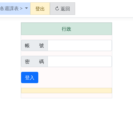
 各週課表 >
登出
↻ 返回
行政
帳 號
密 碼
登入