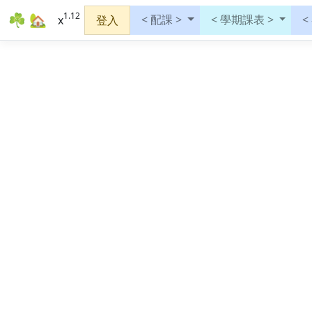
1.12
☘ 🏡
< 配課 >
< 學期課表 >
<
x
登入